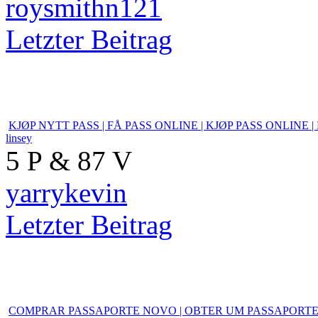
Global Production Fake Passp
roysmithn121
0 P & 8 V
roysmithn121
Letzter Beitrag
KJØP NYTT PASS | FÅ PA
linsey
5 P & 87 V
yarrykevin
Letzter Beitrag