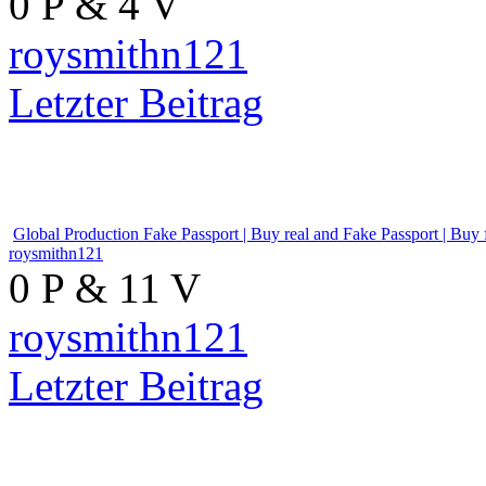
Global Production Fake Passp
roysmithn121
0 P & 4 V
roysmithn121
Letzter Beitrag
Global Production Fake Passp
roysmithn121
0 P & 11 V
roysmithn121