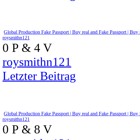
roysmithn121
Letzter Beitrag
Global Production Fake Passp
roysmithn121
0 P & 4 V
roysmithn121
Letzter Beitrag