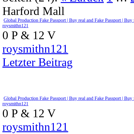
Seiten (24):
« Zurück
1
…
Harford Mall
Global Production Fake Passp
roysmithn121
0 P & 12 V
roysmithn121
Letzter Beitrag
Global Production Fake Passp